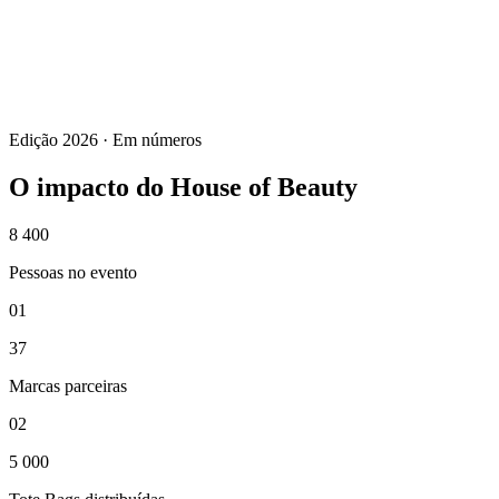
A tua opinião conta
Ajuda-nos a fazer o
House of Beauty
ainda melhor
Responde ao nosso inquérito rápido — leva menos de 2 minutos e
faz toda a diferença.
Edição 2026 · Em números
Responder agora
O impacto do
House of Beauty
8 400
Pessoas no evento
01
37
Marcas parceiras
02
5 000